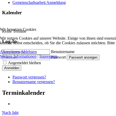
Gemeinschaftsarbeit Anmeldung
Kalender
Wir benutzen Cookies
Keine Termine
Wir nutzen Cookies auf unserer Website. Einige von ihnen sind essenzi
Log-In
können selbst entscheiden, ob Sie die Cookies zulassen möchten. Bitte
Akzeptieren
Ablehnen
Benutzername
Weitere Informationen
|
Impressum
Passwort
Passwort anzeigen
Angemeldet bleiben
Anmelden
Passwort vergessen?
Benutzername vergessen?
Terminkalender
Nach Jahr