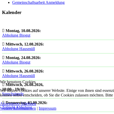
Gemeinschaftsarbeit Anmeldung
Kalender
Montag, 10.08.2026
:
Abholung Biogut
Mittwoch, 12.08.2026
:
Abholung Hausmüll
Montag, 24.08.2026
:
Abholung Biogut
Mittwoch, 26.08.2026
:
Abholung Hausmüll
Wir benutzen Cookies
Mittwoch, 26.08.2026
,
18:00
-
19:30
:
Wir nutzen Cookies auf unserer Website. Einige von ihnen sind essenzi
Sprechstunde
können selbst entscheiden, ob Sie die Cookies zulassen möchten. Bitte
Donnerstag, 03.09.2026
:
Akzeptieren
Ablehnen
Tolinski Abholung
Weitere Informationen
|
Impressum